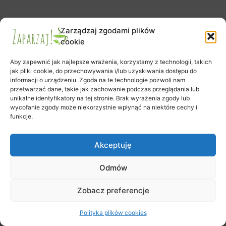
Zarządzaj zgodami plików
Zapisy na warsztaty
cookie
Zamówienie
Koszyk
Aby zapewnić jak najlepsze wrażenia, korzystamy z technologii, takich
Moje konto
jak pliki cookie, do przechowywania i/lub uzyskiwania dostępu do
Polityka plików cookies (EU)
informacji o urządzeniu. Zgoda na te technologie pozwoli nam
przetwarzać dane, takie jak zachowanie podczas przeglądania lub
unikalne identyfikatory na tej stronie. Brak wyrażenia zgody lub
wycofanie zgody może niekorzystnie wpłynąć na niektóre cechy i
funkcje.
Prawa autorskie © 2026 Klub Herbaty Zaparzaj | Obsługiwane przez
Motyw Astra WordPress
Akceptuję
Odmów
Zobacz preferencje
Polityka plików cookies