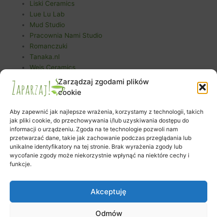
Liski Ceramics
Lue Lu Lab
Mud Studio
Pracownia Nami Studio
Romanczuki
Tanaka.nl
Weis Ceramics
Zarządzaj zgodami plików
cookie
Aby zapewnić jak najlepsze wrażenia, korzystamy z technologii, takich
jak pliki cookie, do przechowywania i/lub uzyskiwania dostępu do
informacji o urządzeniu. Zgoda na te technologie pozwoli nam
Zapisy na warsztaty
przetwarzać dane, takie jak zachowanie podczas przeglądania lub
unikalne identyfikatory na tej stronie. Brak wyrażenia zgody lub
Zamówienie
wycofanie zgody może niekorzystnie wpłynąć na niektóre cechy i
Koszyk
funkcje.
Moje konto
Polityka plików cookies (EU)
Akceptuję
Odmów