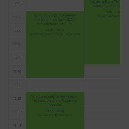
Różne oblicza Tie Guan 
16:30
moderowana degusta
16:30
-
17:45
Spotkanie z producentem
Wojciech Woźniak (thetea.pl
16:45
herbaty matcha – Q&A i
samodzielne mielenie!
16:45
-
18:00
17:00
Dominik Waberski (Zaparzaj!), Seigo Kondo
17:15
17:30
17:45
18:00
What is exquisite tea – secret
18:15
behind the manufacturing
process
18:15
-
19:00
18:30
Praveen Sirivi (TeaGardenia)
18:45