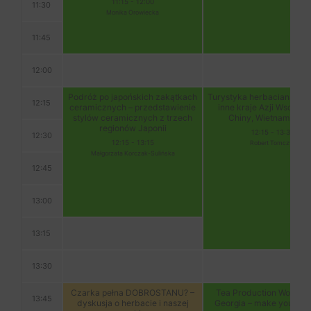
11:15
-
12:00
11:30
Monika Orowiecka
11:45
12:00
Podróż po japońskich zakątkach
Turystyka herbaciana – Ja
12:15
ceramicznych – przedstawienie
inne kraje Azji Wschodn
stylów ceramicznych z trzech
Chiny, Wietnam, Kor
regionów Japonii
12:15
-
13:30
12:30
12:15
-
13:15
Robert Tomczyk
Małgorzata Korczak-Sulińska
12:45
13:00
13:15
13:30
Czarka pełna DOBROSTANU? –
Tea Production Worksho
13:45
dyskusja o herbacie i naszej
Georgia – make your own