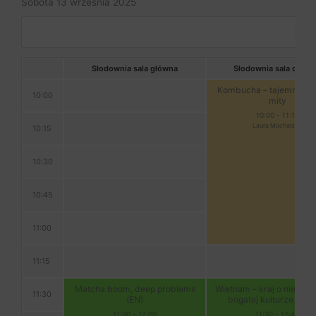
Sobota 13 września 2025
Słodownia sala główna
Słodownia sala cegla
Kombucha – tajemnice, f
10:00
mity
10:00
-
11:15
Laura Mochalska
10:15
10:30
10:45
11:00
11:15
Matcha boom, deep problems
Wietnam – kraj o niespot
11:30
(EN)
bogatej kulturze herb
11:30
-
12:00
11:30
-
12:45