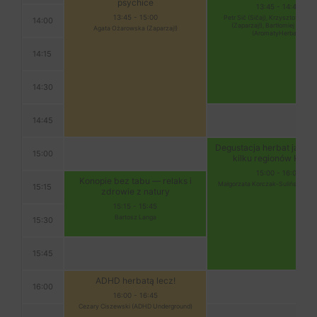
psychice
13:45
-
14:45
13:45
-
15:00
Petr Sič (Sičaj), Krzysztof Prze
14:00
(Zaparzaj!), Bartłomiej Zduńc
Agata Ożarowska (Zaparzaj!)
(AromatyHerbaty)
14:15
14:30
14:45
Degustacja herbat japońs
15:00
kilku regionów Kyus
15:00
-
16:00
Konopie bez tabu — relaks i
Małgorzata Korczak-Sulińska (Nag
15:15
zdrowie z natury
15:15
-
15:45
Bartosz Langa
15:30
15:45
ADHD herbatą lecz!
16:00
16:00
-
16:45
Cezary Ciszewski (ADHD Underground)