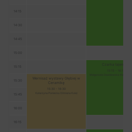
14:15
14:30
14:45
15:00
Czarka tajemnic
15:15
15:15
-
16:15
Małgorzata Dawidowska-Kaliś (Five
Wernisaż wystawy Głębiej w
15:30
Ceramikę
15:30
-
16:30
Katarzyna Poniecka (Gliniana Kula)
15:45
16:00
16:15