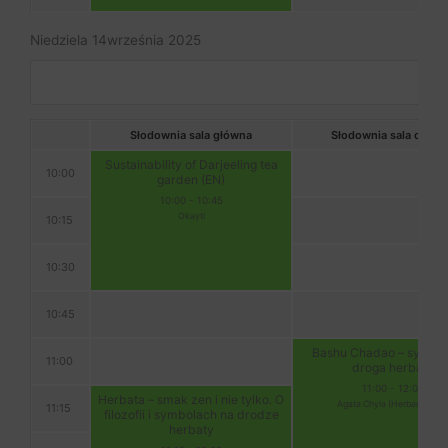
Niedziela 14września 2025
Słodownia sala główna
Słodownia sala cegla
Sustainability of Darjeeling tea
10:00
garden (EN)
10:00
-
10:45
Okayti
10:15
10:30
10:45
Bashu Chadao – syczu
11:00
droga herbaty
11:00
-
12:00
Herbata – smak zen i nie tylko. O
Agata Chyla (Herbaciarium
11:15
filozofii i symbolach na drodze
herbaty