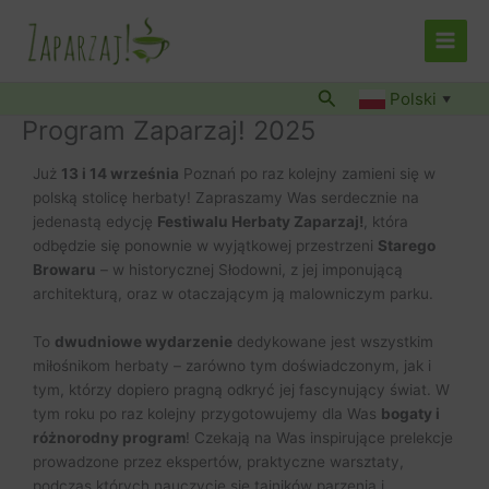
Przejdź
do
treści
Szukaj
Polski
▼
Program Zaparzaj! 2025
Już
13 i 14 września
Poznań po raz kolejny zamieni się w
polską stolicę herbaty! Zapraszamy Was serdecznie na
jedenastą edycję
Festiwalu Herbaty Zaparzaj!
, która
odbędzie się ponownie w wyjątkowej przestrzeni
Starego
Browaru
– w historycznej Słodowni, z jej imponującą
architekturą, oraz w otaczającym ją malowniczym parku.
To
dwudniowe wydarzenie
dedykowane jest wszystkim
miłośnikom herbaty – zarówno tym doświadczonym, jak i
tym, którzy dopiero pragną odkryć jej fascynujący świat. W
tym roku po raz kolejny przygotowujemy dla Was
bogaty i
różnorodny program
! Czekają na Was inspirujące prelekcje
prowadzone przez ekspertów, praktyczne warsztaty,
podczas których nauczycie się tajników parzenia i