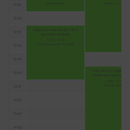
Areek Rishe Tea
Robert Tomczyk
11:45
12:00
Wiedza o wodzie i jej roli w
12:15
parzeniu herbaty
12:15
-
13:15
Eliza Morawska (BRITA Polska)
12:30
12:45
The colors of Japanese 
13:00
rarities and specialties
13:00
-
15:00
Antonella Teolato
13:15
13:30
13:45
14:00