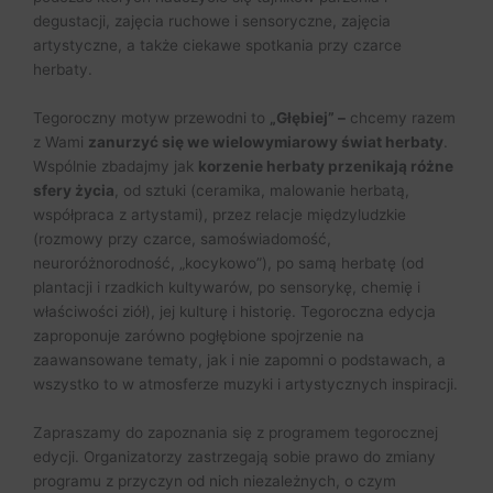
degustacji, zajęcia ruchowe i sensoryczne, zajęcia
artystyczne, a także ciekawe spotkania przy czarce
herbaty.
Tegoroczny motyw przewodni to
„Głębiej” –
chcemy razem
z Wami
zanurzyć się we wielowymiarowy świat herbaty
.
Wspólnie zbadajmy jak
korzenie herbaty przenikają różne
sfery życia
, od sztuki (ceramika, malowanie herbatą,
współpraca z artystami), przez relacje międzyludzkie
(rozmowy przy czarce, samoświadomość,
neuroróżnorodność, „kocykowo”), po samą herbatę (od
plantacji i rzadkich kultywarów, po sensorykę, chemię i
właściwości ziół), jej kulturę i historię. Tegoroczna edycja
zaproponuje zarówno pogłębione spojrzenie na
zaawansowane tematy, jak i nie zapomni o podstawach, a
wszystko to w atmosferze muzyki i artystycznych inspiracji.
Zapraszamy do zapoznania się z programem tegorocznej
edycji. Organizatorzy zastrzegają sobie prawo do zmiany
programu z przyczyn od nich niezależnych, o czym