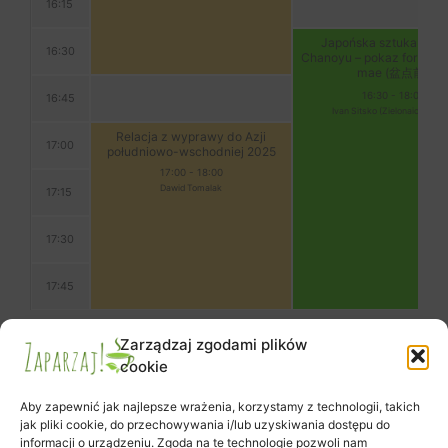
16:15
Japońska sztuka herb
16:30
Chanoyu – pokaz formy b
mae (盆点前)
16:30
-
18:00
16:45
Ivan Sitsko (Zielonaiczarna.p
Relacja z wyprawy do Azji
17:00
południowo-wschodniej 2025
17:00
-
18:00
Dawid Tomalak
17:15
17:30
17:45
Zarządzaj zgodami plików
cookie
Aby zapewnić jak najlepsze wrażenia, korzystamy z technologii, takich
jak pliki cookie, do przechowywania i/lub uzyskiwania dostępu do
informacji o urządzeniu. Zgoda na te technologie pozwoli nam