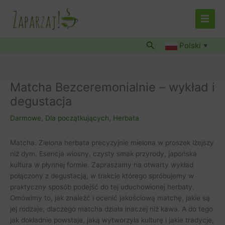
Przejdź
do
treści
Szukaj
Polski
▼
Matcha Bezceremonialnie – wykład i
degustacja
Darmowe
,
Dla początkujących
,
Herbata
Matcha. Zielona herbata precyzyjnie mielona w proszek lżejszy
niż dym. Esencja wiosny, czysty smak przyrody, japońska
kultura w płynnej formie. Zapraszamy na otwarty wykład
połączony z degustacją, w trakcie którego spróbujemy w
praktyczny sposób podejść do tej uduchowionej herbaty.
Omówimy to, jak znaleźć i ocenić jakościową matchę, jakie są
jej rodzaje, dlaczego matcha działa inaczej niż kawa. A do tego
jak dokładnie powstaje, jaką wytworzyła kulturę i jakie tradycje,