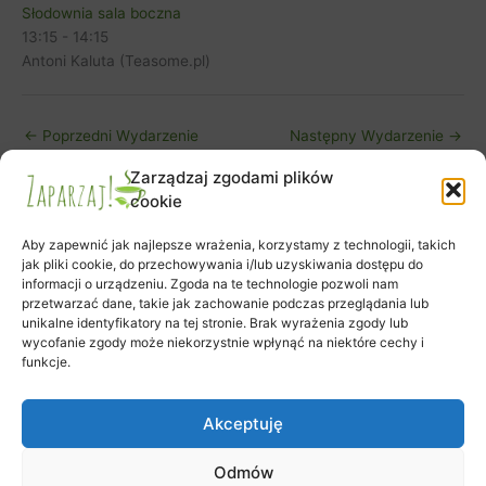
Słodownia sala boczna
13:15
-
14:15
Antoni Kaluta (Teasome.pl)
←
Poprzedni Wydarzenie
Następny Wydarzenie
→
Zarządzaj zgodami plików
cookie
Aby zapewnić jak najlepsze wrażenia, korzystamy z technologii, takich
jak pliki cookie, do przechowywania i/lub uzyskiwania dostępu do
informacji o urządzeniu. Zgoda na te technologie pozwoli nam
Zapisy na warsztaty
przetwarzać dane, takie jak zachowanie podczas przeglądania lub
unikalne identyfikatory na tej stronie. Brak wyrażenia zgody lub
Zamówienie
wycofanie zgody może niekorzystnie wpłynąć na niektóre cechy i
Koszyk
funkcje.
Moje konto
Polityka plików cookies (EU)
Akceptuję
Odmów