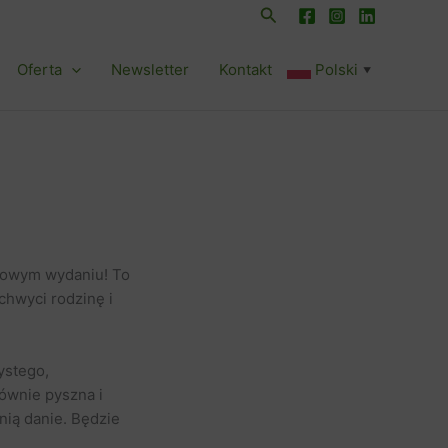
Szukaj
Oferta
Newsletter
Kontakt
Polski
▼
omowym wydaniu! To
chwyci rodzinę i
ystego,
równie pyszna i
nią danie. Będzie