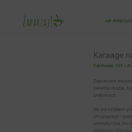
Przejdź
do
treści
Jak dołączyć
Karaage n
Darmowe
,
DIY / A
Zapraszam wszystk
świetna okazja, by
znajomych.
Na warsztatach pr
chrupiącego i peł
aromatyczna. Do te
smacznie, różnorod