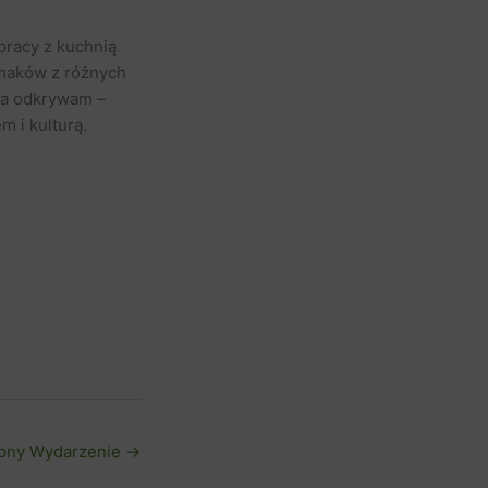
racy z kuchnią
smaków z różnych
ma odkrywam –
 i kulturą.
pny Wydarzenie
→