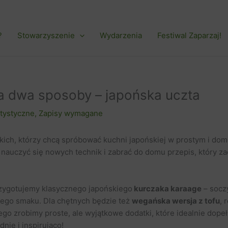
?
Stowarzyszenie
Wydarzenia
Festiwal Zaparzaj!
a dwa sposoby – japońska uczta
rtystyczne
,
Zapisy wymagane
ich, którzy chcą spróbować kuchni japońskiej w prostym i d
 nauczyć się nowych technik i zabrać do domu przepis, który za
zygotujemy klasycznego japońskiego
kurczaka karaage
– socz
nego smaku. Dla chętnych będzie też
wegańska wersja z tofu
, 
go zrobimy proste, ale wyjątkowe dodatki, które idealnie dopeł
nie i inspirująco!