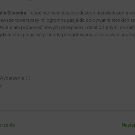
lia Siwecka
– choć nie mam jeszcze dużego doświadczenia w p
zawsze towarzyszy mi ogromna pasja do odkrywania słodkich 
Uwielbiam próbować nowych przepisów i dzielić się tym, co sa
gdy można połączyć prostotę przygotowania z ciekawym smakiem
Wydarzenia (1)
y
arzenie
Nastę