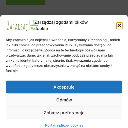
Zarządzaj zgodami plików
cookie
Aby zapewnić jak najlepsze wrażenia, korzystamy z technologii, takich
jak pliki cookie, do przechowywania i/lub uzyskiwania dostępu do
informacji o urządzeniu. Zgoda na te technologie pozwoli nam
Zapisy na warsztaty
przetwarzać dane, takie jak zachowanie podczas przeglądania lub
Zamówienie
unikalne identyfikatory na tej stronie. Brak wyrażenia zgody lub
wycofanie zgody może niekorzystnie wpłynąć na niektóre cechy i
Koszyk
funkcje.
Moje konto
Polityka plików cookies (EU)
Akceptuję
Odmów
Prawa autorskie © 2026 Klub Herbaty Zaparzaj | Obsługiwane przez
Zobacz preferencje
Motyw Astra WordPress
Polityka plików cookies