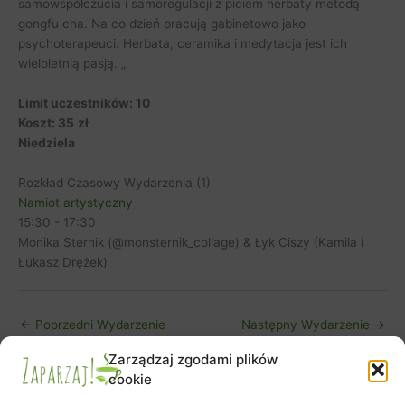
samowspółczucia i samoregulacji z piciem herbaty metodą
gongfu cha. Na co dzień pracują gabinetowo jako
psychoterapeuci. Herbata, ceramika i medytacja jest ich
wieloletnią pasją. „
Limit uczestników: 10
Koszt: 35
zł
Niedziela
Rozkład Czasowy Wydarzenia (1)
Namiot artystyczny
15:30
-
17:30
Monika Sternik (@monsternik_collage) & Łyk Ciszy (Kamila i
Łukasz Drężek)
←
Poprzedni Wydarzenie
Następny Wydarzenie
→
Zarządzaj zgodami plików
cookie