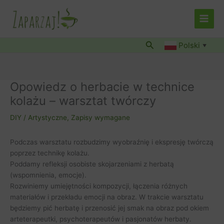
Przejdź
do
treści
Szukaj
Polski
▼
Opowiedz o herbacie w technice
kolażu – warsztat twórczy
DIY / Artystyczne
,
Zapisy wymagane
Podczas warsztatu rozbudzimy wyobraźnię i ekspresję twórczą
poprzez technikę kolażu.
Poddamy refleksji osobiste skojarzeniami z herbatą
(wspomnienia, emocje).
Rozwiniemy umiejętności kompozycji, łączenia różnych
materiałów i przekładu emocji na obraz. W trakcie warsztatu
będziemy pić herbatę i przenosić jej smak na obraz pod okiem
arteterapeutki, psychoterapeutów i pasjonatów herbaty.