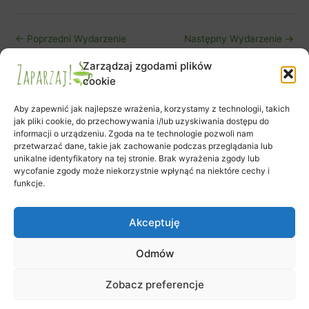
←
Poprzedni Wydarzenie
Następny Wydarzenie
→
Zarządzaj zgodami plików
cookie
Aby zapewnić jak najlepsze wrażenia, korzystamy z technologii, takich
jak pliki cookie, do przechowywania i/lub uzyskiwania dostępu do
informacji o urządzeniu. Zgoda na te technologie pozwoli nam
Zapisy na warsztaty
przetwarzać dane, takie jak zachowanie podczas przeglądania lub
unikalne identyfikatory na tej stronie. Brak wyrażenia zgody lub
Zamówienie
wycofanie zgody może niekorzystnie wpłynąć na niektóre cechy i
Koszyk
funkcje.
Moje konto
Polityka plików cookies (EU)
Akceptuję
Odmów
Prawa autorskie © 2026 Klub Herbaty Zaparzaj | Obsługiwane przez
Zobacz preferencje
Motyw Astra WordPress