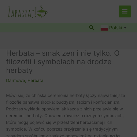
Przejdź
do
treści
Szukaj
Polski
▼
Herbata – smak zen i nie tylko. O
filozofii i symbolach na drodze
herbaty
Darmowe
,
Herbata
Mówi się, że chińska ceremonia herbaty łączy najważniejsze
filozofie państwa środka: buddyzm, taoizm i konfucjanizm.
Podczas wykładu opowiem jak każda z nich przejawia się w
ceremonii herbaty. Opowiem również o różnych symbolach,
które mogą pojawić się w przestrzeni herbacianej i ich
symbolice. W końcu poprzez przyjrzenie się tradycyjnym
zasadom spróbujemy znaleźć odpowiedź na pytanie
co to