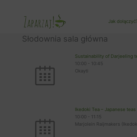
Przejdź
do
treści
Jak dołączyć
Słodownia sala główna
Sustainability of Darjeeling 
10:00
-
10:45
Okayti
Ikedoki Tea – Japanese teas
10:00
-
11:15
Marjolein Raijmakers (Ikedo