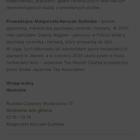
miejscowości, pracowni i galerii ceramicznych oraz naczyń
reprezentujących każdy z omawianych stylów.
Prowadząca: Małgorzata Korczak-Sulińska
– jestem
japonistką, miłośniczką japońskiej ceramiki i herbaty. W 2007
roku założyłam Galerię Nagomi – pierwszy w Polsce sklep z
japońską ceramiką i herbatą, który prowadzę do dziś.
W ciągu tych kilkunastu lat odwiedziłam sporo herbacianych
plantacji w Japonii, a w czerwcu 2025 ukończyłam w Kioto
herbaciany kurs – Japanese Tea Master Course prowadzony
przez Global Japanese Tea Association.
Wstęp wolny
Niedziela
Rozkład Czasowy Wydarzenia (1)
Słodownia sala główna
12:15
-
13:15
Małgorzata Korczak-Sulińska