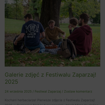
zdjęć
z
Festiwalu
Zaparzaj!
2025
Galerie zdjęć z Festiwalu Zaparzaj!
2025
24 września 2025
/
Festiwal Zaparzaj
/
Zostaw komentarz
Kochani herbaciarze! Pierwsze zdjęcia z Festiwalu Zaparzaj!