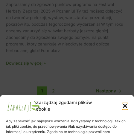
Zapraszamy do zgłoszeń punktów programu na Festiwal
Herbaty Zaparzaj 2025 w Poznaniu! Ty też możesz dołączyć
do twórców prelekcji, wystaw, warsztatów, prezentacji,
pokazów itp. podczas tegorocznego wydarzenia! W tym roku
chcemy zanurzyć się w świat herbaty jeszcze głębiej…
Zachęcamy do zgłoszenia swojego pomysłu na punkt
programu, który zanurkuje w nieodkryte dotąd oblicza
herbacianej głębi! Formularz
Dowiedz się więcej »
1
2
Następny
→
Zarządzaj zgodami plików
cookie
Aby zapewnić jak najlepsze wrażenia, korzystamy z technologii, takich
jak pliki cookie, do przechowywania i/lub uzyskiwania dostępu do
informacji o urządzeniu. Zgoda na te technologie pozwoli nam