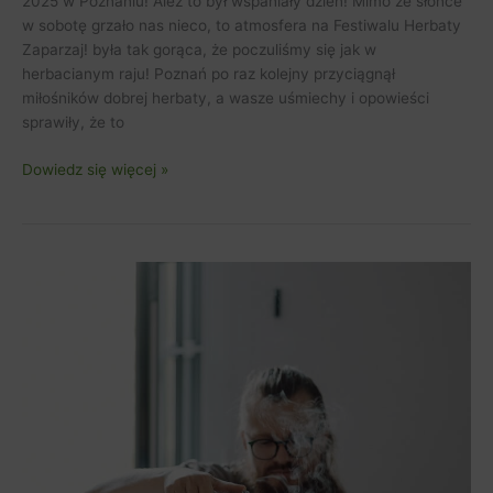
2025 w Poznaniu! Ależ to był wspaniały dzień! Mimo że słońce
w sobotę grzało nas nieco, to atmosfera na Festiwalu Herbaty
Zaparzaj! była tak gorąca, że poczuliśmy się jak w
herbacianym raju! Poznań po raz kolejny przyciągnął
miłośników dobrej herbaty, a wasze uśmiechy i opowieści
sprawiły, że to
Dowiedz się więcej »
Zgłoszenia
programu
na
Zaparzaj
2025
otwarte!