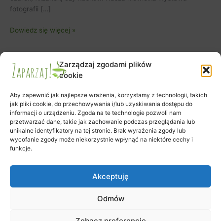
fotografii […]
Dowiedz się więcej »
Zarządzaj zgodami plików
cookie
Aby zapewnić jak najlepsze wrażenia, korzystamy z technologii, takich
jak pliki cookie, do przechowywania i/lub uzyskiwania dostępu do
informacji o urządzeniu. Zgoda na te technologie pozwoli nam
Zapisy na warsztaty
przetwarzać dane, takie jak zachowanie podczas przeglądania lub
Zamówienie
unikalne identyfikatory na tej stronie. Brak wyrażenia zgody lub
wycofanie zgody może niekorzystnie wpłynąć na niektóre cechy i
Koszyk
funkcje.
Moje konto
Polityka plików cookies (EU)
Akceptuję
Odmów
Prawa autorskie © 2026 Klub Herbaty Zaparzaj | Obsługiwane przez
Zobacz preferencje