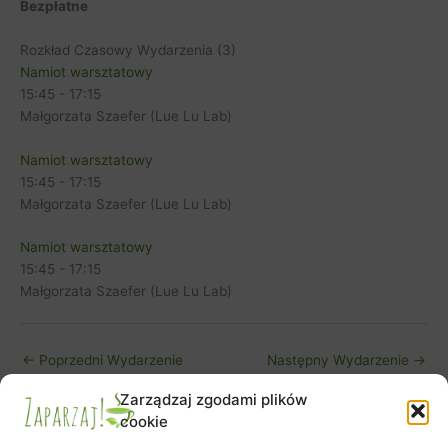
Bezpłatne
Rozkład Czasowy Wydarzenia (3)
Namiot warsztatowy
15:45
-
17:15
Małgorzata Szaefer (Lue Lu Lab)
Namiot warsztatowy
15:45
-
17:15
Małgorzata Szaefer (Lue Lu Lab)
Namiot warsztatowy
15:45
-
17:15
Małgorzata Szaefer (Lue Lu Lab)
←
Poprzedni Wydarzenie
Następny Wydarzenie
→
Zarządzaj zgodami plików
cookie