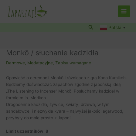
Przejdź
do
treści
Szukaj
Polski
▼
Monkō / słuchanie kadzidła
Darmowe
,
Medytacyjne
,
Zapisy wymagane
Opowieść o ceremonii Monkō i różnicach z grą Kodo Kumikoh.
Będziemy doświadczać zapachów zgodnie z japońską ideą
„The Listening to Incense” Monkō. Posłuchamy kadzideł w
formie m.in. Merikoh.
Drogocenne kadzidła, żywice, kwiaty, drzewa, w tym
sandałowce, i niezwykła kyara – najwyżej jakości agarwood,
przybyły do mnie prosto z Japonii.
Limit uczestników: 8