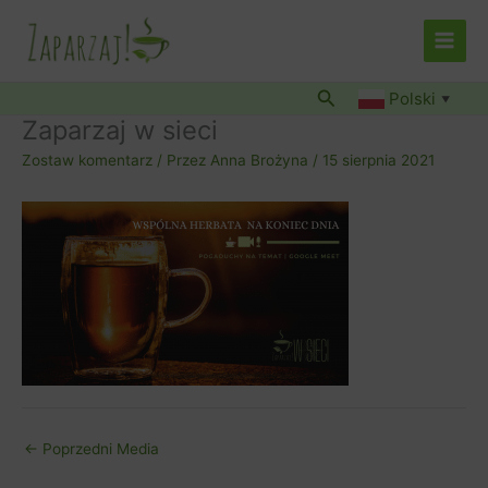
Przejdź
do
treści
Szukaj
Polski
▼
Zaparzaj w sieci
Zostaw komentarz
/ Przez
Anna Brożyna
/
15 sierpnia 2021
←
Poprzedni Media