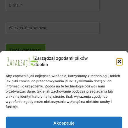
E-
mail*
Witryna
internetowa
Zarządzaj zgodami plików
cookie
Aby zapewnić jak najlepsze wrażenia, korzystamy z technologii, takich
jak pliki cookie, do przechowywania i/lub uzyskiwania dostępu do
informacji o urządzeniu. Zgoda na te technologie pozwoli nam
Zapisy na warsztaty
przetwarzać dane, takie jak zachowanie podczas przeglądania lub
Zamówienie
unikalne identyfikatory na tej stronie. Brak wyrażenia zgody lub
wycofanie zgody może niekorzystnie wpłynąć na niektóre cechy i
Koszyk
funkcje.
Moje konto
Polityka plików cookies (EU)
Akceptuję