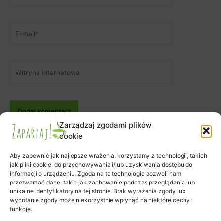
E-
mail*
Witryna
internetowa
Zarządzaj zgodami plików
cookie
Aby zapewnić jak najlepsze wrażenia, korzystamy z technologii, takich
jak pliki cookie, do przechowywania i/lub uzyskiwania dostępu do
informacji o urządzeniu. Zgoda na te technologie pozwoli nam
Zapisy na warsztaty
przetwarzać dane, takie jak zachowanie podczas przeglądania lub
Zamówienie
unikalne identyfikatory na tej stronie. Brak wyrażenia zgody lub
wycofanie zgody może niekorzystnie wpłynąć na niektóre cechy i
Koszyk
funkcje.
Moje konto