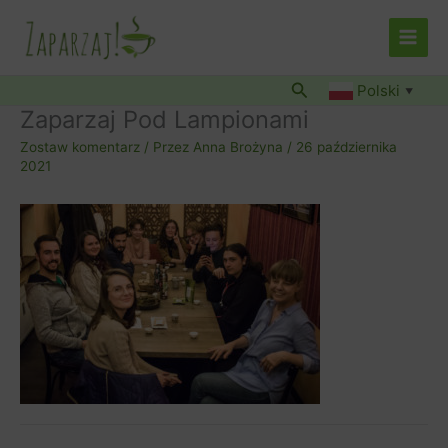
Przejdź
do
treści
Szukaj
Polski
▼
Zaparzaj Pod Lampionami
Zostaw komentarz
/ Przez
Anna Brożyna
/
26 października
2021