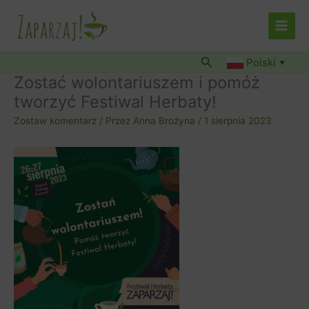
Przejdź
do
treści
Szukaj
Polski
▼
Zostać wolontariuszem i pomóż
tworzyć Festiwal Herbaty!
Zostaw komentarz
/ Przez
Anna Brożyna
/
1 sierpnia 2023