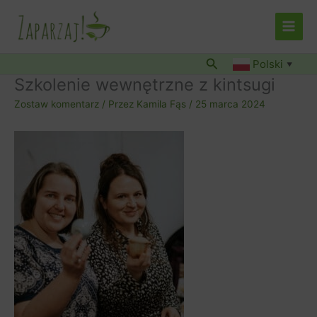
Przejdź
do
treści
Szukaj
Polski
▼
Szkolenie wewnętrzne z kintsugi
Zostaw komentarz
/ Przez
Kamila Fąs
/
25 marca 2024