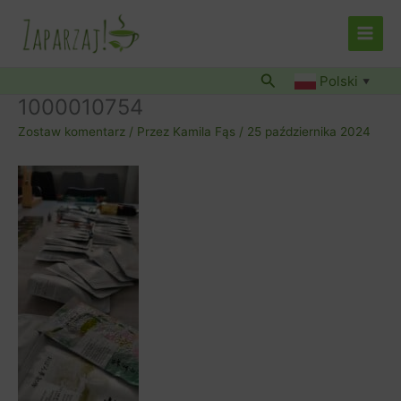
Przejdź
do
treści
Szukaj
Polski
▼
1000010754
Zostaw komentarz
/ Przez
Kamila Fąs
/
25 października 2024