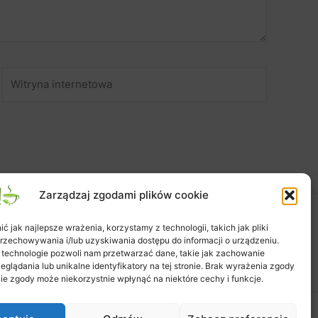
Witryna
internetowa
Zarządzaj zgodami plików cookie
 jak najlepsze wrażenia, korzystamy z technologii, takich jak pliki
Zapisy na warsztaty
Zamówienie
Koszyk
przechowywania i/lub uzyskiwania dostępu do informacji o urządzeniu.
Moje konto
Polityka plików cookies (EU)
 technologie pozwoli nam przetwarzać dane, takie jak zachowanie
eglądania lub unikalne identyfikatory na tej stronie. Brak wyrażenia zgody
ie zgody może niekorzystnie wpłynąć na niektóre cechy i funkcje.
tra WordPress