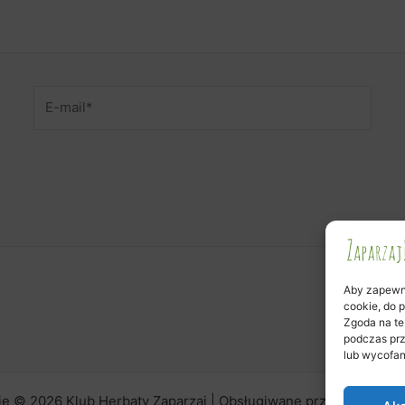
E-
mail*
Aby zapewnić
cookie, do 
Zgoda na te
podczas prz
lub wycofan
ie © 2026 Klub Herbaty Zaparzaj | Obsługiwane przez
Motyw As