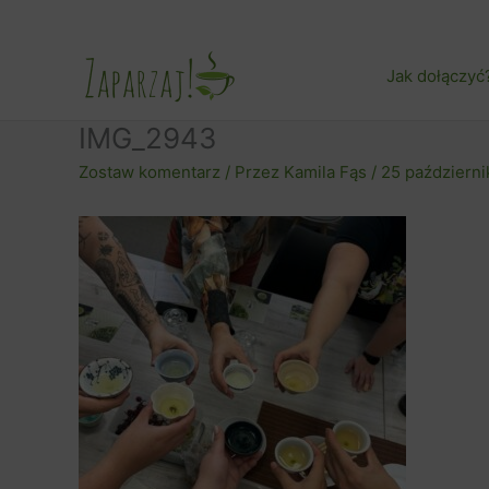
Przejdź
do
treści
Jak dołączyć
IMG_2943
Zostaw komentarz
/ Przez
Kamila Fąs
/
25 październ