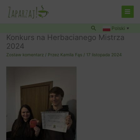
Przejdź
do
treści
Szukaj
Polski
▼
Konkurs na Herbacianego Mistrza
2024
Zostaw komentarz
/ Przez
Kamila Fąs
/
17 listopada 2024