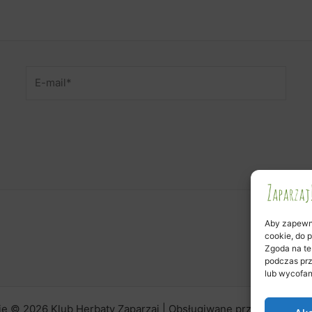
E-
mail*
Aby zapewnić
cookie, do 
Zgoda na te
podczas prz
lub wycofan
ie © 2026 Klub Herbaty Zaparzaj | Obsługiwane przez
Motyw As