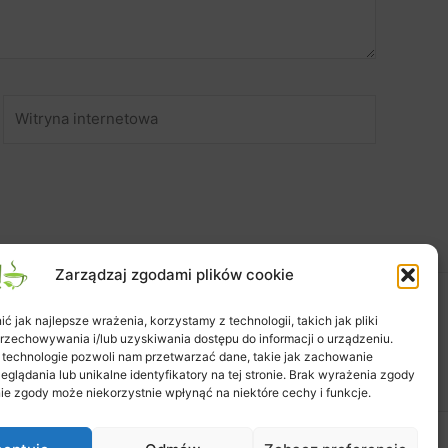
Witryna
internetowa
Zarządzaj zgodami plików cookie
 jak najlepsze wrażenia, korzystamy z technologii, takich jak pliki
Zapisy na warsztaty
Zamówienie
Koszyk
przechowywania i/lub uzyskiwania dostępu do informacji o urządzeniu.
Moje konto
Polityka plików cookies (EU)
 technologie pozwoli nam przetwarzać dane, takie jak zachowanie
eglądania lub unikalne identyfikatory na tej stronie. Brak wyrażenia zgody
ie zgody może niekorzystnie wpłynąć na niektóre cechy i funkcje.
tra WordPress