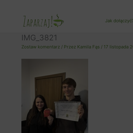
Przejdź
do
treści
Jak dołączyć
IMG_3821
Zostaw komentarz
/ Przez
Kamila Fąs
/
17 listopada 