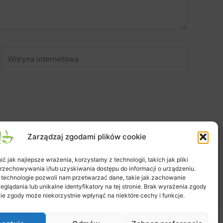
Witryna
internetowa
Zarządzaj zgodami plików cookie
 jak najlepsze wrażenia, korzystamy z technologii, takich jak pliki
Zapisy na warsztaty
Zamówienie
Koszyk
przechowywania i/lub uzyskiwania dostępu do informacji o urządzeniu.
Moje konto
Polityka plików cookies (EU)
 technologie pozwoli nam przetwarzać dane, takie jak zachowanie
eglądania lub unikalne identyfikatory na tej stronie. Brak wyrażenia zgody
ie zgody może niekorzystnie wpłynąć na niektóre cechy i funkcje.
tra WordPress