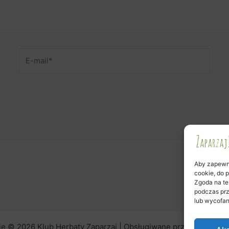
E-
mail*
Aby zapewnić
cookie, do 
Zgoda na te
podczas prz
lub wycofan
ie © 2026 Klub Herbaty Zaparzaj | Obsługiwane przez
Motyw As