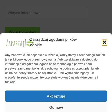
Witryna
internetowa
Zarządzaj zgodami plików
cookie
Aby zapewnić jak najlepsze wrażenia, korzystamy z technologii, takich
jak pliki cookie, do przechowywania i/lub uzyskiwania dostępu do
informacji o urządzeniu. Zgoda na te technologie pozwoli nam
Zapisy na warsztaty
przetwarzać dane, takie jak zachowanie podczas przeglądania lub
Zamówienie
unikalne identyfikatory na tej stronie. Brak wyrażenia zgody lub
wycofanie zgody może niekorzystnie wpłynąć na niektóre cechy i
Koszyk
funkcje.
Moje konto
Polityka plików cookies (EU)
Akceptuję
Odmów