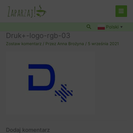
Przejdź
do
treści
Szukaj
Polski
▼
Druk+-logo-rgb-03
Zostaw komentarz
/ Przez
Anna Brożyna
/
5 września 2021
Dodaj komentarz