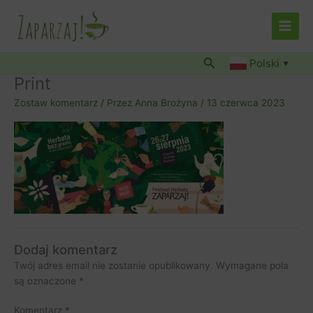
Przejdź
do
treści
Szukaj
Polski
▼
Print
Zostaw komentarz
/ Przez
Anna Brożyna
/
13 czerwca 2023
Dodaj komentarz
Twój adres email nie zostanie opublikowany.
Wymagane pola
są oznaczone
*
Komentarz
*