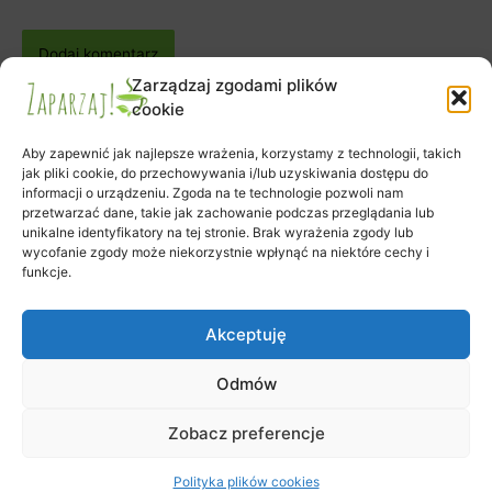
Zarządzaj zgodami plików
cookie
Aby zapewnić jak najlepsze wrażenia, korzystamy z technologii, takich
jak pliki cookie, do przechowywania i/lub uzyskiwania dostępu do
informacji o urządzeniu. Zgoda na te technologie pozwoli nam
Zapisy na warsztaty
przetwarzać dane, takie jak zachowanie podczas przeglądania lub
Zamówienie
unikalne identyfikatory na tej stronie. Brak wyrażenia zgody lub
wycofanie zgody może niekorzystnie wpłynąć na niektóre cechy i
Koszyk
funkcje.
Moje konto
Polityka plików cookies (EU)
Akceptuję
Odmów
Prawa autorskie © 2026 Klub Herbaty Zaparzaj | Obsługiwane przez
Zobacz preferencje
Motyw Astra WordPress
Polityka plików cookies