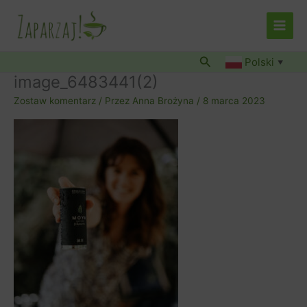
Przejdź
do
treści
Szukaj
Polski
▼
image_6483441(2)
Zostaw komentarz
/ Przez
Anna Brożyna
/
8 marca 2023