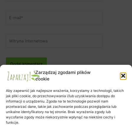
E-
mail*
Witryna
internetowa
Zarządzaj zgodami plików
cookie
Aby zapewnić jak najlepsze wrażenia, korzystamy z technologii, takich
jak pliki cookie, do przechowywania i/lub uzyskiwania dostępu do
informacji o urządzeniu. Zgoda na te technologie pozwoli nam
Zapisy na warsztaty
przetwarzać dane, takie jak zachowanie podczas przeglądania lub
Zamówienie
unikalne identyfikatory na tej stronie. Brak wyrażenia zgody lub
wycofanie zgody może niekorzystnie wpłynąć na niektóre cechy i
Koszyk
funkcje.
Moje konto
Polityka plików cookies (EU)