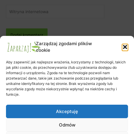
Witryna
internetowa
Zarządzaj zgodami plików
cookie
Aby zapewnić jak najlepsze wrażenia, korzystamy z technologii, takich
jak pliki cookie, do przechowywania i/lub uzyskiwania dostępu do
informacji o urządzeniu. Zgoda na te technologie pozwoli nam
Zapisy na warsztaty
przetwarzać dane, takie jak zachowanie podczas przeglądania lub
Zamówienie
unikalne identyfikatory na tej stronie. Brak wyrażenia zgody lub
wycofanie zgody może niekorzystnie wpłynąć na niektóre cechy i
Koszyk
funkcje.
Moje konto
Polityka plików cookies (EU)
Akceptuję
Odmów
Prawa autorskie © 2026 Klub Herbaty Zaparzaj | Obsługiwane przez