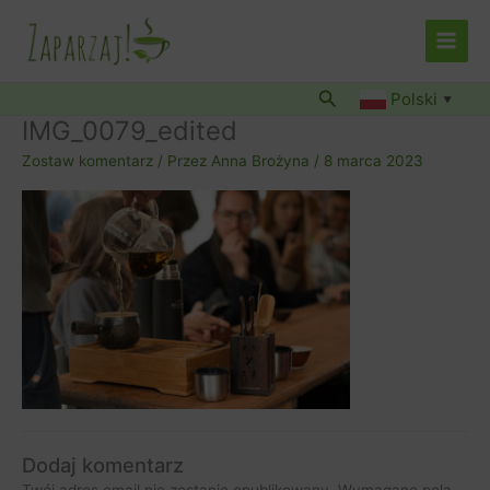
Przejdź
do
treści
Szukaj
Polski
▼
IMG_0079_edited
Zostaw komentarz
/ Przez
Anna Brożyna
/
8 marca 2023
Dodaj komentarz
Twój adres email nie zostanie opublikowany.
Wymagane pola