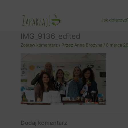
Przejdź
do
treści
Jak dołączyć
IMG_9136_edited
Zostaw komentarz
/ Przez
Anna Brożyna
/
8 marca 2
Dodaj komentarz