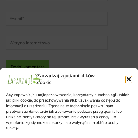
E-
mail*
Witryna
internetowa
Zarządzaj zgodami plików
cookie
Aby zapewnić jak najlepsze wrażenia, korzystamy z technologii, takich
jak pliki cookie, do przechowywania i/lub uzyskiwania dostępu do
informacji o urządzeniu. Zgoda na te technologie pozwoli nam
Zapisy na warsztaty
przetwarzać dane, takie jak zachowanie podczas przeglądania lub
Zamówienie
unikalne identyfikatory na tej stronie. Brak wyrażenia zgody lub
wycofanie zgody może niekorzystnie wpłynąć na niektóre cechy i
Koszyk
funkcje.
Moje konto
Polityka plików cookies (EU)