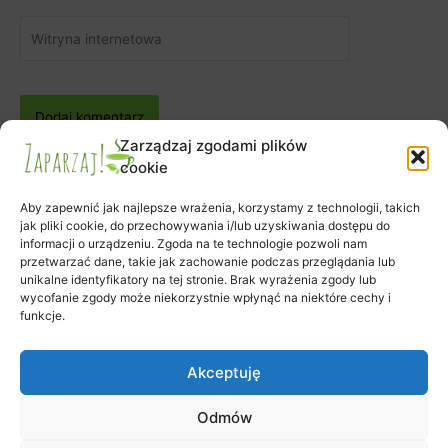
Witryna
internetowa
Zarządzaj zgodami plików
cookie
Aby zapewnić jak najlepsze wrażenia, korzystamy z technologii, takich
jak pliki cookie, do przechowywania i/lub uzyskiwania dostępu do
informacji o urządzeniu. Zgoda na te technologie pozwoli nam
Zapisy na warsztaty
przetwarzać dane, takie jak zachowanie podczas przeglądania lub
Zamówienie
unikalne identyfikatory na tej stronie. Brak wyrażenia zgody lub
wycofanie zgody może niekorzystnie wpłynąć na niektóre cechy i
Koszyk
funkcje.
Moje konto
Polityka plików cookies (EU)
Akceptuję
Odmów
Prawa autorskie © 2026 Klub Herbaty Zaparzaj | Obsługiwane przez