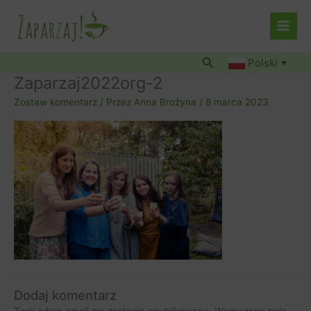
Przejdź
do
treści
Szukaj
Polski
▼
Zaparzaj2022org-2
Zostaw komentarz
/ Przez
Anna Brożyna
/
8 marca 2023
Dodaj komentarz
Twój adres email nie zostanie opublikowany.
Wymagane pola