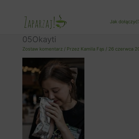
Przejdź
do
treści
Jak dołączyć
05Okayti
Zostaw komentarz
/ Przez
Kamila Fąs
/
26 czerwca 2