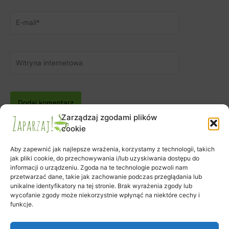
E-
mail*
Witryna
internetowa
Zarządzaj zgodami plików
cookie
Aby zapewnić jak najlepsze wrażenia, korzystamy z technologii, takich
jak pliki cookie, do przechowywania i/lub uzyskiwania dostępu do
informacji o urządzeniu. Zgoda na te technologie pozwoli nam
Zapisy na warsztaty
przetwarzać dane, takie jak zachowanie podczas przeglądania lub
Zamówienie
unikalne identyfikatory na tej stronie. Brak wyrażenia zgody lub
wycofanie zgody może niekorzystnie wpłynąć na niektóre cechy i
Koszyk
funkcje.
Moje konto
Polityka plików cookies (EU)