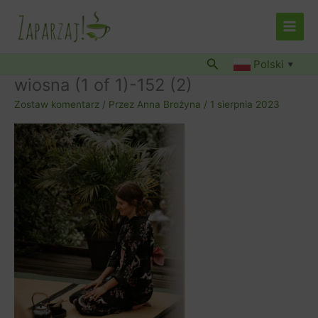
Przejdź
do
treści
Szukaj
Polski
▼
wiosna (1 of 1)-152 (2)
Zostaw komentarz
/ Przez
Anna Brożyna
/
1 sierpnia 2023