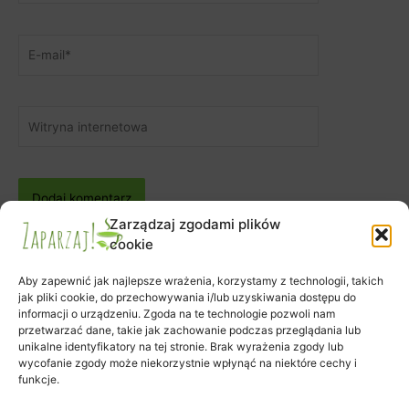
E-
mail*
Witryna
internetowa
Zarządzaj zgodami plików
cookie
Aby zapewnić jak najlepsze wrażenia, korzystamy z technologii, takich
jak pliki cookie, do przechowywania i/lub uzyskiwania dostępu do
informacji o urządzeniu. Zgoda na te technologie pozwoli nam
Zapisy na warsztaty
przetwarzać dane, takie jak zachowanie podczas przeglądania lub
Zamówienie
unikalne identyfikatory na tej stronie. Brak wyrażenia zgody lub
wycofanie zgody może niekorzystnie wpłynąć na niektóre cechy i
Koszyk
funkcje.
Moje konto
Polityka plików cookies (EU)