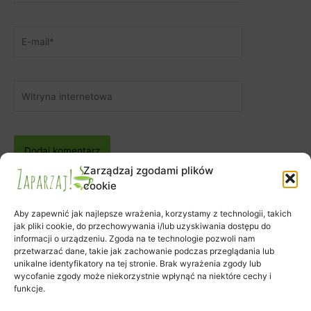
E-
mail*
Witryna
internetowa
Zarządzaj zgodami plików
cookie
Aby zapewnić jak najlepsze wrażenia, korzystamy z technologii, takich
jak pliki cookie, do przechowywania i/lub uzyskiwania dostępu do
informacji o urządzeniu. Zgoda na te technologie pozwoli nam
Zapisy na warsztaty
przetwarzać dane, takie jak zachowanie podczas przeglądania lub
Zamówienie
unikalne identyfikatory na tej stronie. Brak wyrażenia zgody lub
wycofanie zgody może niekorzystnie wpłynąć na niektóre cechy i
Koszyk
funkcje.
Moje konto
Polityka plików cookies (EU)