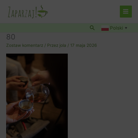
Przejdź
do
treści
Szukaj
Polski
▼
80
Zostaw komentarz
/ Przez
jola
/
17 maja 2026