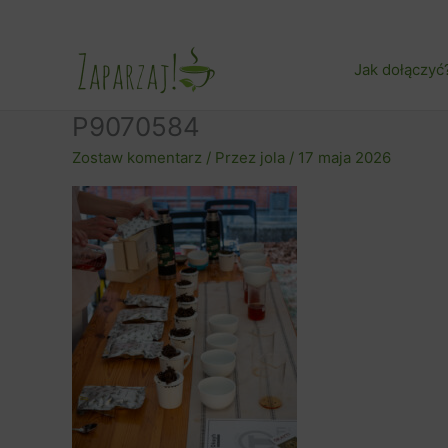
Przejdź
do
treści
Jak dołączyć
P9070584
Zostaw komentarz
/ Przez
jola
/
17 maja 2026