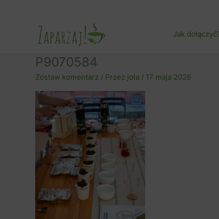
Przejdź
do
treści
Jak dołączyć
P9070584
Zostaw komentarz
/ Przez
jola
/
17 maja 2026