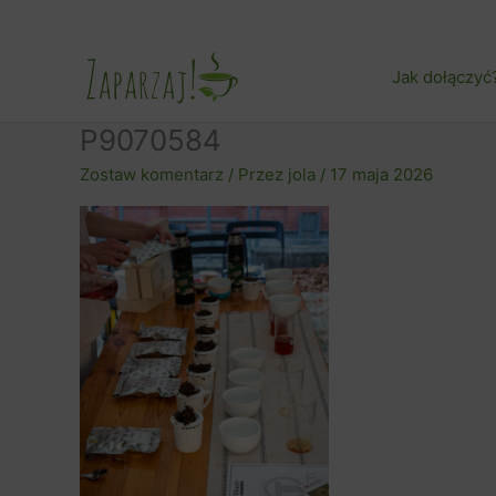
Przejdź
do
treści
Jak dołączyć
P9070584
Zostaw komentarz
/ Przez
jola
/
17 maja 2026