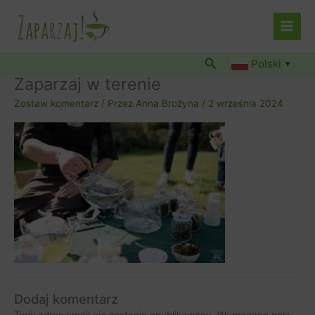
Przejdź
do
treści
Szukaj
Polski
▼
Zaparzaj w terenie
Zostaw komentarz
/ Przez
Anna Brożyna
/
2 września 2024
Dodaj komentarz
Twój adres email nie zostanie opublikowany.
Wymagane pola