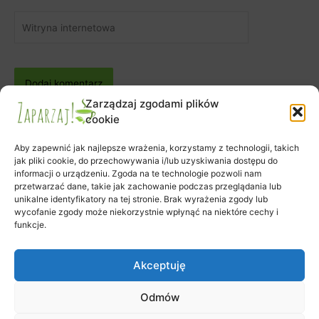
Witryna
internetowa
Zarządzaj zgodami plików
cookie
Aby zapewnić jak najlepsze wrażenia, korzystamy z technologii, takich
jak pliki cookie, do przechowywania i/lub uzyskiwania dostępu do
informacji o urządzeniu. Zgoda na te technologie pozwoli nam
Zapisy na warsztaty
przetwarzać dane, takie jak zachowanie podczas przeglądania lub
Zamówienie
unikalne identyfikatory na tej stronie. Brak wyrażenia zgody lub
wycofanie zgody może niekorzystnie wpłynąć na niektóre cechy i
Koszyk
funkcje.
Moje konto
Polityka plików cookies (EU)
Akceptuję
Odmów
Prawa autorskie © 2026 Klub Herbaty Zaparzaj | Obsługiwane przez