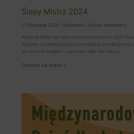
Ślepy Mistrz 2024
17 listopada 2024
/
Szkolenia
/
Zostaw komentarz
Wczoraj odbył się nasz coroczny konkurs o tytuł Śle
Zgodnie z tradycją tegoroczna edycja została przepr
po różnych krajach i regionach. Nie było łatwo,
Dowiedz się więcej »
Międzynarodowy
Dzień
Herbaty
–
Program
wydarzenia