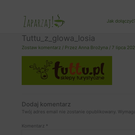
Przejdź
do
treści
Jak dołączyć
Tuttu_z_glowa_losia
Zostaw komentarz
/ Przez
Anna Brożyna
/
7 lipca 20
Dodaj komentarz
Twój adres email nie zostanie opublikowany.
Wymaga
Komentarz
*