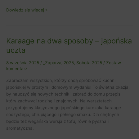
Dowiedz się więcej »
Karaage na dwa sposoby – japońska
Karaage
na
uczta
dwa
sposoby
8 września 2025
/
_Zaparzaj 2025
,
Sobota 2025
/
Zostaw
–
komentarz
japońska
uczta
Zapraszam wszystkich, którzy chcą spróbować kuchni
japońskiej w prostym i domowym wydaniu! To świetna okazja,
by nauczyć się nowych technik i zabrać do domu przepis,
który zachwyci rodzinę i znajomych. Na warsztatach
przygotujemy klasycznego japońskiego kurczaka karaage –
soczystego, chrupiącego i pełnego smaku. Dla chętnych
będzie też wegańska wersja z tofu, równie pyszna i
aromatyczna.