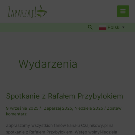
Przejdź
do
treści
Szukaj
Polski
▼
Wydarzenia
Spotkanie z Rafałem Przybylokiem
Spotkanie
z
Rafałem
9 września 2025
/
_Zaparzaj 2025
,
Niedziela 2025
/
Zostaw
komentarz
Przybylokiem
Zapraszamy wszystkich fanów kanału Czajnikowy.pl na
spotkanie z Rafałem Przybylokiem! Wstęp wolnyNiedziela