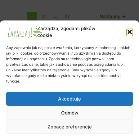
1
2
…
27
Następny
→
Zarządzaj zgodami plików
cookie
Aby zapewnić jak najlepsze wrażenia, korzystamy z technologii, takich
jak pliki cookie, do przechowywania i/lub uzyskiwania dostępu do
informacji o urządzeniu. Zgoda na te technologie pozwoli nam
Zapisy na warsztaty
przetwarzać dane, takie jak zachowanie podczas przeglądania lub
Zamówienie
unikalne identyfikatory na tej stronie. Brak wyrażenia zgody lub
wycofanie zgody może niekorzystnie wpłynąć na niektóre cechy i
Koszyk
funkcje.
Moje konto
Polityka plików cookies (EU)
Akceptuję
Odmów
Prawa autorskie © 2026 Klub Herbaty Zaparzaj | Obsługiwane przez
Zobacz preferencje
Motyw Astra WordPress